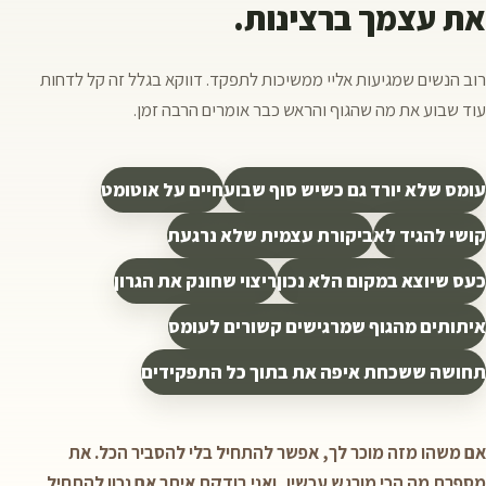
את עצמך ברצינות.
רוב הנשים שמגיעות אליי ממשיכות לתפקד. דווקא בגלל זה קל לדחות
עוד שבוע את מה שהגוף והראש כבר אומרים הרבה זמן.
עומס שלא יורד גם כשיש סוף שבוע
חיים על אוטומט
קושי להגיד לא
ביקורת עצמית שלא נרגעת
כעס שיוצא במקום הלא נכון
ריצוי שחונק את הגרון
איתותים מהגוף שמרגישים קשורים לעומס
תחושה ששכחת איפה את בתוך כל התפקידים
אם משהו מזה מוכר לך, אפשר להתחיל בלי להסביר הכל. את
מספרת מה הכי מורגש עכשיו, ואני בודקת איתך אם נכון להתחיל.