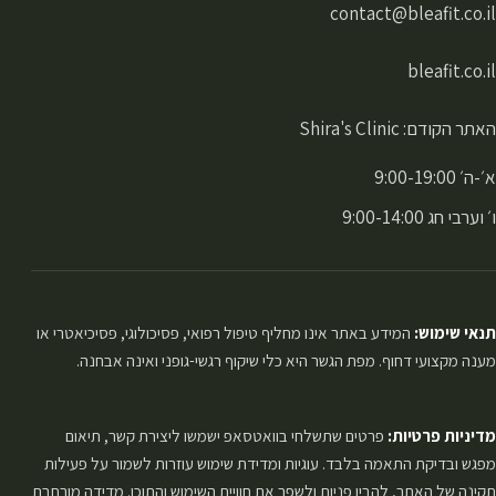
contact@bleafit.co.il
bleafit.co.il
האתר הקודם: Shira's Clinic
א׳-ה׳ 9:00-19:00
ו׳ וערבי חג 9:00-14:00
תנאי שימוש:
המידע באתר אינו מחליף טיפול רפואי, פסיכולוגי, פסיכיאטרי או
מענה מקצועי דחוף. מפת הגשר היא כלי שיקוף רגשי-גופני ואינה אבחנה.
מדיניות פרטיות:
פרטים שתשלחי בוואטסאפ ישמשו ליצירת קשר, תיאום
מפגש ובדיקת התאמה בלבד. עוגיות ומדידת שימוש עוזרות לשמור על פעילות
תקינה של האתר, להבין פניות ולשפר את חוויית השימוש והתוכן. מדידה מורחבת