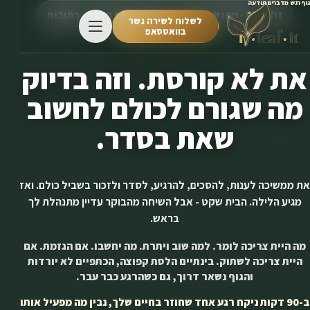
גוף רגש מדברים תודעה
BLeafIt · מפגש מיפוי גוף-רגש בשיטת הגשר · רחובות
לשלוח לשירה גשר
בוואטסאפ
את לא קורסת. וזה בדיוק
מה שגורם לכולם לחשוב
שאת בסדר.
את ממשיכה לענות, להסכים, להרגיע, לסדר ולזכור בשביל כולם. ואז
מגיע הלילה. הבית שקט - אבל השיחה מהבוקר עדיין מתנהלת לך
בראש.
מה היית צריכה לומר. למה שוב ויתרת. מה יחשבו. אם הגזמת. אם
היית צריכה לשתוק. בינתיים הלסת קפוצה, הכתפיים לא יורדות
והגוף נשאר דרוך, גם כשהרגע כבר עבר.
ב-90 דקות ניקח רגע אחד שחוזר בחיים שלך, נבין מה מפעיל אותו