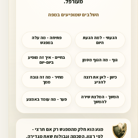
מעורפל.
השלבים שמופיעים במפה
אפשר לעבור בין הנקודות כדי לראות הד
הגעתי - למה הגעת
פתיחה - מה עלה
היום
במפגש
בחיים - איך זה מופיע
גוף - מה הגוף מסמן
ביום-יום
כיוון - לאן את רוצה
מחיר - מה זה גובה
להגיע
ממך
המשך - המלצת שירה
פער - מה עומד באמצע
להמשך
מגע הוא חלק מהמפגש רק אם תרצי -
לפי רצון, הסכמה וגבולות שאת מגדירה.