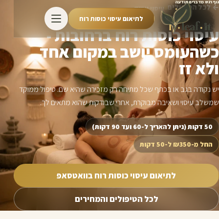
גוף רגש מדברים תודעה
← לכל הטיפולים
עיסוי עמוק
לתיאום עיסוי כוסות רוח
עיסוי כוסות רוח ברחובות -
כשהעומס יושב במקום אחד
ולא זז
יש נקודה בגב או בכתף שכל מתיחה רק מזכירה שהיא שם. טיפול ממוקד
שמשלב עיסוי ושאיבה מבוקרת, אחרי שבודקות שהוא מתאים לך.
50 דקות (ניתן להאריך ל-60 ועד 90 דקות)
החל מ-₪350 ל-50 דקות
לתיאום עיסוי כוסות רוח בוואטסאפ
לכל הטיפולים והמחירים