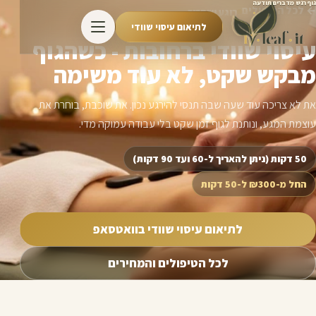
גוף רגש מדברים תודעה
← לכל הטיפולים
רוגע ושחרור
לתיאום עיסוי שוודי
עיסוי שוודי ברחובות - כשהגוף
מבקש שקט, לא עוד משימה
את לא צריכה עוד שעה שבה תנסי להירגע נכון. את שוכבת, בוחרת את
עוצמת המגע, ונותנת לגוף זמן שקט בלי עבודה עמוקה מדי.
50 דקות (ניתן להאריך ל-60 ועד 90 דקות)
החל מ-₪300 ל-50 דקות
לתיאום עיסוי שוודי בוואטסאפ
לכל הטיפולים והמחירים